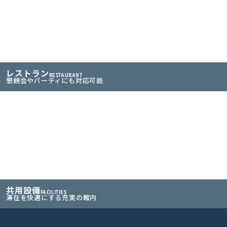
レストラン
RESTAURANT
懇親会やパーティにも対応可能
共用設備
FACILITIES
滞在を快適にする充実の館内