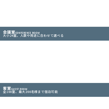
会議室
CONFERENCE ROOM
大小24室。人数や用途に合わせて選べる
客室
GUEST ROOM
全100室、最大200名様まで宿泊可能