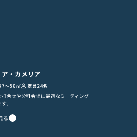
リア・カメリア
57〜58㎡
定員
24名
な打合せや分科会場に最適なミーティング
です。
見る