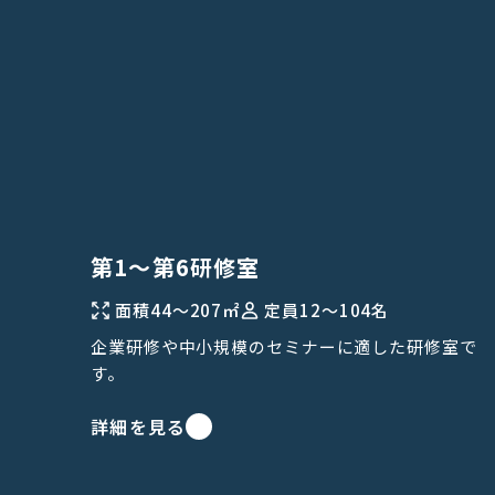
第1〜第6研修室
面積
44〜207㎡
定員
12〜104名
企業研修や中小規模のセミナーに適した研修室で
す。
詳細を見る