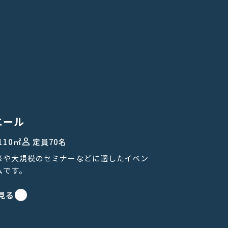
エール
110㎡
定員
70名
修や大規模のセミナーなどに適したイベン
ムです。
見る