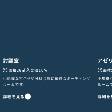
討議室
アゼ
面積
26㎡
定員
10名
面積
小規模な打合せや分科会場に最適なミーティング
小規模
ルームです。
ルーム
詳細を見る
詳細を