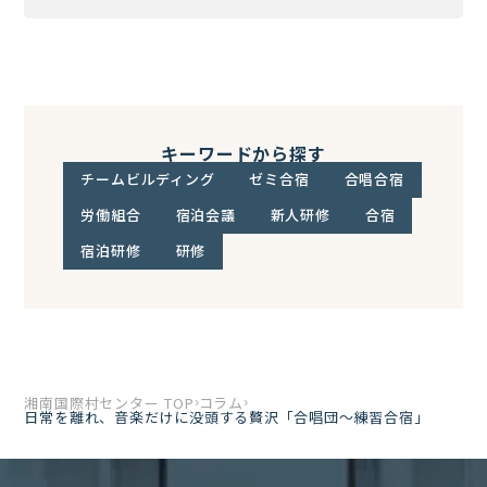
キーワードから探す
チームビルディング
ゼミ合宿
合唱合宿
労働組合
宿泊会議
新人研修
合宿
宿泊研修
研修
湘南国際村センター TOP
コラム
日常を離れ、音楽だけに没頭する贅沢「合唱団～練習合宿」